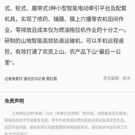
式、轮式、履带式3种小型智能电动牵引平台及配套
机具，实现了喷药、铺膜、膜上穴播等农机田间作
业，零排放且成本仅为燃油拖拉机作业的十分之一。
研制的山地智能高效轨道运输机，可以手机远程遥
控，有效打通了农资上山、农产品下山“最后一公
里”。
责任编辑：顾洋
记者周爱玲 通讯员冯正睿 樊红霞
免责声明
凡本网站注明"来源：XXX（非每日甘肃网）"的作品，均转载自其它媒体，
转载目的在于传递更多信息，并不代表本网站赞同其观点和对其真实性负责。
如因作品内容、版权和其它问题需要同本网站联系的，请在相关作品刊发之日
起30日内进行。