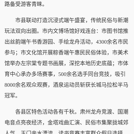
路备受游客青睐。
市县联动打造沉浸式端午盛宴，传统民俗与新潮
玩法双向出圈。市内文博场馆好戏连台：市图书馆推
出丝韵端午书香游园、手绘龙舟活动，4300余名市民
参与；市文化馆开展粽香端午惠民民俗体验，市美术
馆举办左宗棠专题书画展，深挖本地历史底蕴；市体
育中心承办多场赛事，500余名选手同台竞技，吸引
8000余名观众观赛，酒泉运动员斩获长城马拉松半马
冠军。
各县区特色活动各有千秋。肃州龙舟竞渡、国潮
电音点亮夜经济，金塔戏曲汇演、民俗市集聚拢城郊
人气，玉门亲水漂流、读书竞赛丰富群众假日选择，