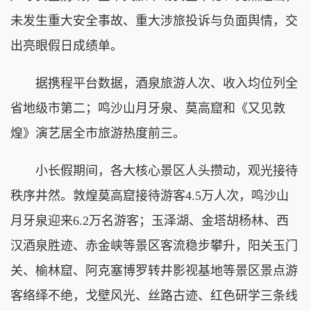
未发生重大安全事故、重大涉旅投诉与负面舆情，交
出亮眼假日成绩单。
据携程平台数据，酒泉旅游人次、收入均位列全
省地级市第二；鸣沙山月牙泉、莫高窟和《又见敦
煌》演艺居全市旅游热度前三。
小长假期间，各大核心景区人头攒动，观光接待
秩序井然。敦煌莫高窟接待游客4.5万人次，鸣沙山
月牙泉迎来6.2万名游客；玉泽湖、金塔胡杨林、西
汉酒泉胜迹、赤金峡等景区客流稳步攀升，阳关玉门
关、榆林窟、阿克塞博罗转井影视基地等景区景点游
客络绎不绝，戈壁风光、丝路古迹、红色研学三条线