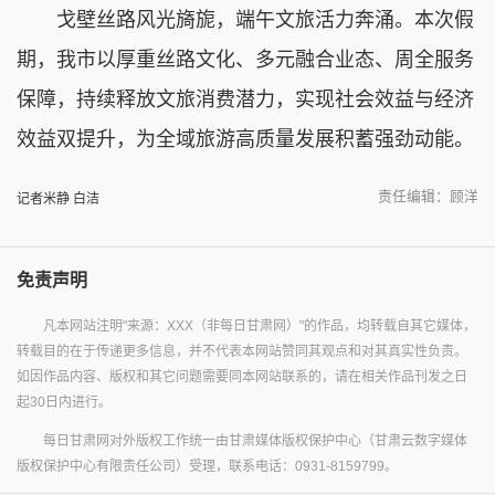
戈壁丝路风光旖旎，端午文旅活力奔涌。本次假
期，我市以厚重丝路文化、多元融合业态、周全服务
保障，持续释放文旅消费潜力，实现社会效益与经济
效益双提升，为全域旅游高质量发展积蓄强劲动能。
责任编辑：顾洋
记者米静 白洁
免责声明
凡本网站注明"来源：XXX（非每日甘肃网）"的作品，均转载自其它媒体，
转载目的在于传递更多信息，并不代表本网站赞同其观点和对其真实性负责。
如因作品内容、版权和其它问题需要同本网站联系的，请在相关作品刊发之日
起30日内进行。
每日甘肃网对外版权工作统一由甘肃媒体版权保护中心（甘肃云数字媒体
版权保护中心有限责任公司）受理，联系电话：0931-8159799。