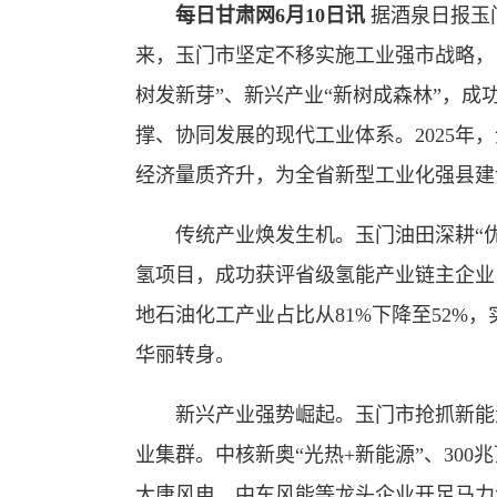
每日甘肃网6月10日讯
据酒泉日报玉
来，玉门市坚定不移实施工业强市战略，
树发新芽”、新兴产业“新树成森林”，成
撑、协同发展的现代工业体系。2025年，
经济量质齐升，为全省新型工业化强县建
传统产业焕发生机。玉门油田深耕“优
氢项目，成功获评省级氢能产业链主企业
地石油化工产业占比从81%下降至52%，
华丽转身。
新兴产业强势崛起。玉门市抢抓新能源
业集群。中核新奥“光热+新能源”、30
大唐风电、中车风能等龙头企业开足马力