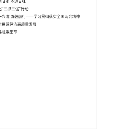
道甘肃 地道甘味
化“三抓三促”行动
干兴陇 勇毅前行——学习贯彻落实全国两会精神
进民营经济高质量发展
县融媒集萃