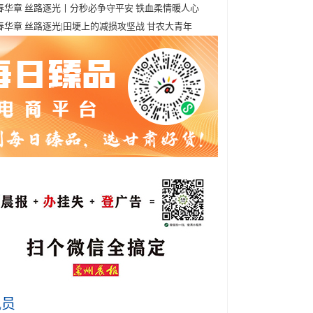
春华章 丝路逐光丨分秒必争守平安 铁血柔情暖人心
春华章 丝路逐光|田埂上的减损攻坚战 甘农大青年
讯员