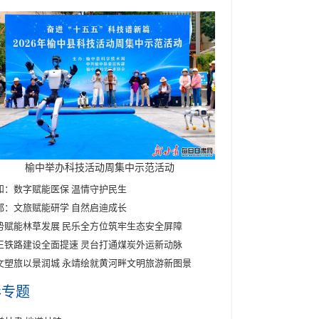
榆中举办科技活动周集中示范活动
和：数字赋能医保 温情守护民生
都：文旅赋能研学 自然启迪成长
势赋能林草发展 民乐全方位筑牢生态安全屏障
王铁路建设全面提速 灵台打通煤炭外运新动脉
文塑旅以景润城 永靖绘就黄河畔文明旅游新图景
彩专题