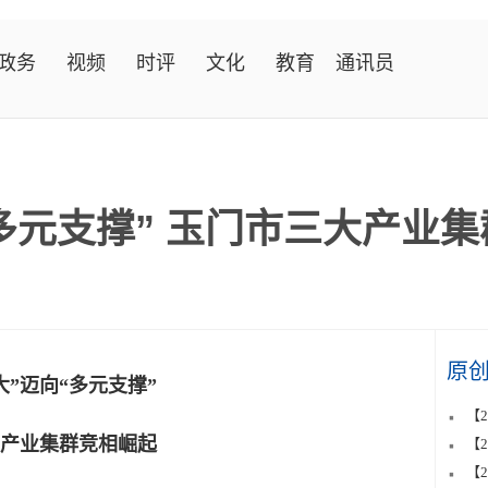
政务
视频
时评
文化
教育
通讯员
“多元支撑” 玉门市三大产业
原
大”迈向“多元支撑”
【
产业集群竞相崛起
【
【