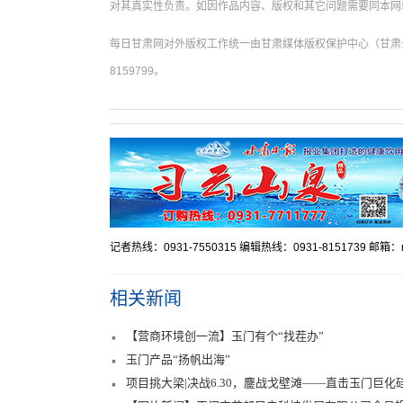
对其真实性负责。如因作品内容、版权和其它问题需要同本网
每日甘肃网对外版权工作统一由甘肃媒体版权保护中心（甘肃云
8159799。
记者热线：0931-7550315 编辑热线：0931-8151739 邮箱：mr
相关新闻
【营商环境创一流】玉门有个“找茬办”
玉门产品“扬帆出海”
项目挑大梁|决战6.30，鏖战戈壁滩——直击玉门巨