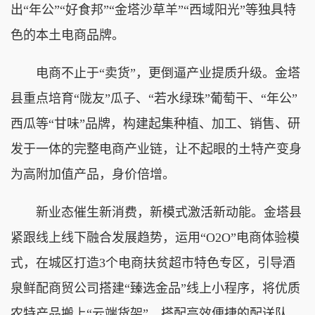
出“年公”“好食邦”“金塔沙草羊”“西域阳光”等独具特
色的本土电商品牌。
电商不止于“卖货”，更倒逼产业提质升级。金塔
县重点培育“陇友”瓜子、“若水绿珠”葡萄干、“年公”
西瓜等“甘味”品牌，构建起集种植、加工、销售、研
发于一体的完整电商产业链，让不起眼的土特产变身
为高附加值产品，身价倍增。
新业态催生新消费，新模式激活新动能。金塔县
紧跟线上线下融合发展趋势，运用“O2O”电商体验模
式，在城区打造3个电商扶贫超市特色专区，引导酒
泉鲜配商贸公司搭建“臻选金品”线上小程序，将优质
农特产品搬上“云端货架”，搭配高效便捷的配送队