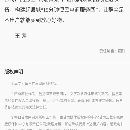
伍，构建起县城“15分钟便民电商服务圈”，让群众足
不出户就能买到放心好物。
王 萍
责任编辑：顾洋
版权声明
1.本文为每日甘肃网原创作品。
2.所有原创作品，包括但不限于图片、文字及多媒体形式的新闻、信息等，
未经著作权人合法授权，禁止一切形式的下载、转载使用或者建立镜像。违者
将依法追究其相关法律责任。
3.每日甘肃网对外版权工作统一由甘肃媒体版权保护中心(甘肃云数字媒体
版权保护中心有限责任公司)受理对接。如需继续使用上述相关内容，请致电甘