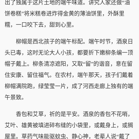
出了独属于这片土地的端午味道。讲究人家还做“油
饼卷糕”将米糕卷进炸得金黄的薄油饼里，外酥里
糯，一口咬下去，甜到心里。
柳帽是西北孩子的端午标配。端午时节，酒泉日
头已毒，这时无论大人小孩，都要折下嫩柳条编一顶
帽子戴上。柳条清凉遮阳，又取“留”的谐音，意在留
住安康、留住福气。在农村，端午那天，孩子们戴着
柳帽满院跑，绿莹莹一片，成了河西走廊上独有的端
午景致。
香包和艾草，祈的是平安。酒泉的香包不花哨，
艾叶、雄黄被填进碎布缝的小袋里，或戴身上，或搁
屋里。草药气味能驱蚊虫、静心神，老辈人说“戴了