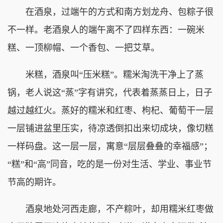
在酒泉，过端午的方式和南方划龙舟、包粽子很
不一样。老酒泉人的端午离不了四样东西：一碗米
糕、一顶柳帽、一个香包、一把艾草。
米糕，酒泉叫“压米糕”。糯米淘洗干净上了蒸
锅，老人说这“蒸”字有讲究，代表着蒸蒸日上，日子
越过越红火。蒸好的糯米和红枣、枸杞、葡萄干一层
一层铺进盆里压实，待凉透倒扣出来切成块，像切糕
一样码盘。这一层一层，寓意“层层叠叠的幸福感”；
“糕”和“高”同音，吃的是一份对生活、学业、事业节
节高的期许。
酒泉地处河西走廊，不产粽叶，却用糯米红枣做