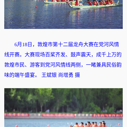
6月18日，敦煌市第十二届龙舟大赛在党河风情
线开赛。大赛现场百桨齐发、鼓声震天，成千上万的
敦煌市民、游客到党河风情线两侧，一睹兼具民俗韵
味的端午盛宴。 王斌银 尚增勇 摄